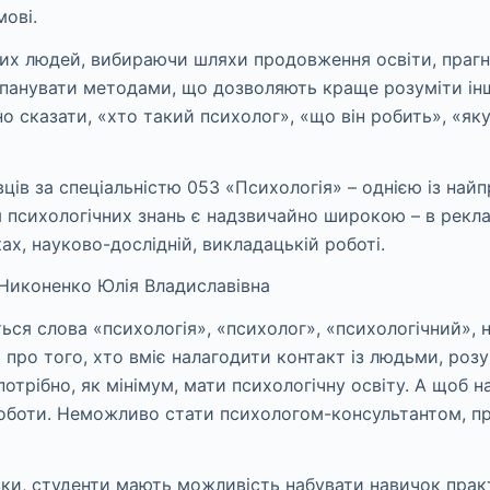
мові.
одих людей, вибираючи шляхи продовження освіти, праг
 опанувати методами, що дозволяють краще розуміти інш
о сказати, «хто такий психолог», «що він робить», «як
вців за спеціальністю 053 «Психологія» – однією із на
 психологічних знань є надзвичайно широкою – в рекламі
ках, науково-дослідній, викладацькій роботі.
Никоненко Юлія Владиславівна
ся слова «психологія», «психолог», «психологічний», 
 про того, хто вміє налагодити контакт із людьми, роз
отрібно, як мінімум, мати психологічну освіту. А щоб 
роботи. Неможливо стати психологом-консультантом, п
овки, студенти мають можливість набувати навичок пра