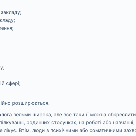
 закладу;
кладу;
лення;
у;
ій сфері;
тійно розширюється.
лога вельми широка, але все таки її можна обкреслит
ілкуванні, родинних стосунках, на роботі або навчанні
і не лікує. Втім, люди з психічними або соматичними з