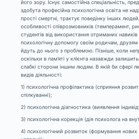
його зору. Існує самостійна спеціальність, пре
здобута професійна психологічна освіта не над
прості смертні, трактує поведінку інших людей,
особливості співрозмовників (темперамент, риси
студентів від використання отриманих навиків 
психологічну допомогу своїм родичам, друзям 
йдуть до нього з проблемою. Пізніше, коли неп
оскільки в пам’яті у клієнта назавжди залишит
слабкі сторони іншим людям. В якій би сфері л
видів діяльності:
1) психологічна профілактика (сприяння розвит
спілкуванні);
2) психологічна діагностика (виявлення індиві
3) психологічна корекція (дія психолога на вну
4) психологічний розвиток (формування нових