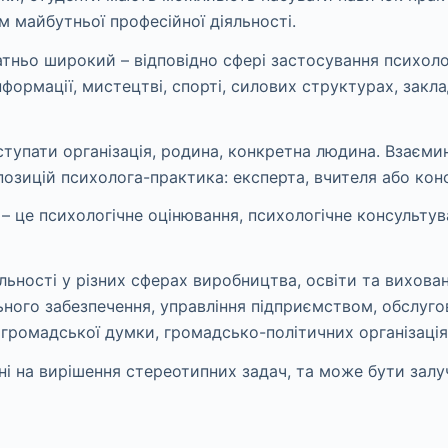
ам майбутньої професійної діяльності.
ньо широкий – відповідно сфері застосування психологіч
ормації, мистецтві, спорті, силових структурах, заклад
упати організація, родина, конкретна людина. Взаємин
зицій психолога-практика: експерта, вчителя або конс
– це психологічне оцінювання, психологічне консультува
ьності у різних сферах виробництва, освіти та вихован
льного забезпечення, управління підприємством, обслуг
 громадської думки, громадсько-політичних організація
ані на вирішення стереотипних задач, та може бути зал