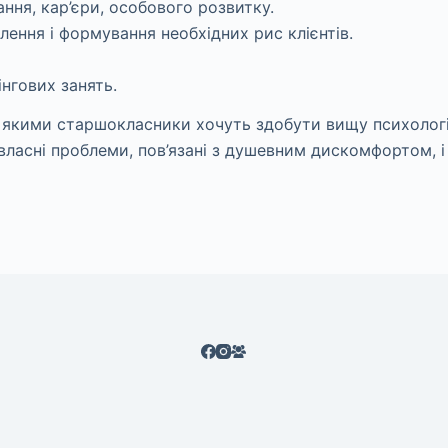
ння, кар’єри, особового розвитку.
ення і формування необхідних рис клієнтів.
нгових занять.
а якими старшокласники хочуть здобути вищу психологіч
ласні проблеми, пов’язані з душевним дискомфортом, і 