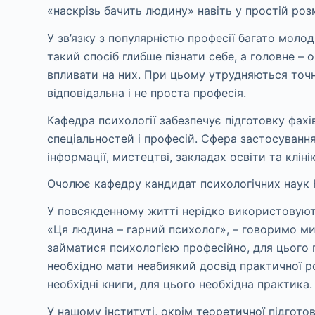
«наскрізь бачить людину» навіть у простій роз
У зв’язку з популярністю професії багато мол
такий спосіб глибше пізнати себе, а головне –
впливати на них. При цьому утрудняються точн
відповідальна і не проста професія.
Кафедра психології забезпечує підготовку фахі
спеціальностей і професій. Сфера застосування
інформації, мистецтві, закладах освіти та кліні
Очолює кафедру кандидат психологічних наук 
У повсякденному житті нерідко використовують
«Ця людина – гарний психолог», – говоримо ми
займатися психологією професійно, для цього п
необхідно мати неабиякий досвід практичної 
необхідні книги, для цього необхідна практика.
У нашому інституті, окрім теоретичної підгот