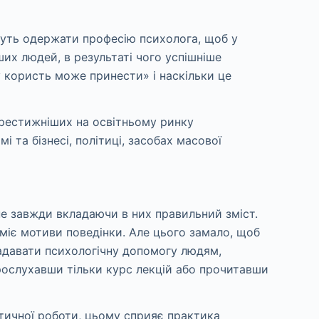
нуть одержати професію психолога, щоб у
их людей, в результаті чого успішніше
у користь може принести» і наскільки це
йпрестижніших на освітньому ринку
 та бізнесі, політиці, засобах масової
не завжди вкладаючи в них правильний зміст.
уміє мотиви поведінки. Але цього замало, щоб
надавати психологічну допомогу людям,
рослухавши тільки курс лекцій або прочитавши
ктичної роботи, цьому сприяє практика