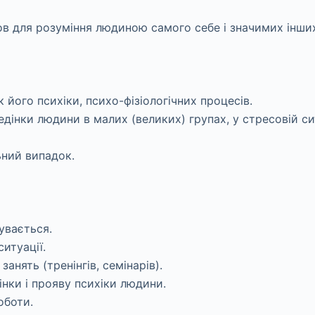
в для розуміння людиною самого себе і значимих інших,
 його психіки, психо-фізіологічних процесів.
едінки людини в малих (великих) групах, у стресовій сит
ьний випадок.
увається.
итуації.
анять (тренінгів, семінарів).
нки і прояву психіки людини.
оботи.