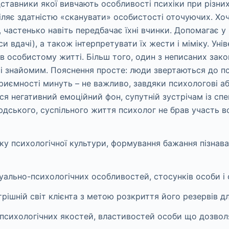
дставники якої вивчають особливості психіки при різних
іляє здатністю «сканувати» особистості оточуючих. Хоч
 частенько навіть передбачає їхні вчинки. Допомагає у 
 вдачі), а також інтерпретувати їх жести і міміку. Уні
в особистому житті. Більш того, один з неписаних зако
і знайомим. Пояснення просте: люди звертаються до п
риємності минуть – не важливо, завдяки психологові аб
ься негативний емоційний фон, супутній зустрічам із сп
юдського, суспільного життя психолог не брав участь в
ку психологічної культури, формування бажання пізнават
дуально-психологічних особливостей, стосунків особи і 
трішній світ клієнта з метою розкриття його резервів д
 психологічних якостей, властивостей особи що дозвол