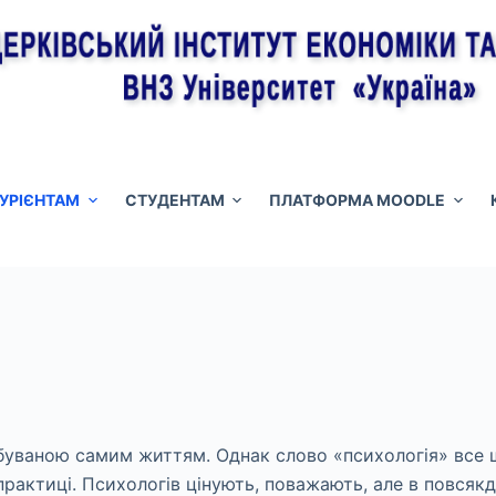
ТУРІЄНТАМ
СТУДЕНТАМ
ПЛАТФОРМА MOODLE
ебуваною самим життям. Однак слово «психологія» все 
практиці. Психологів цінують, поважають, але в повся