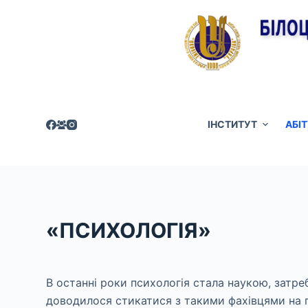
П
е
р
е
й
т
и
ІНСТИТУТ
АБІ
д
о
в
м
і
«ПСИХОЛОГІЯ»
с
т
у
В останні роки психологія стала наукою, затр
доводилося стикатися з такими фахівцями на 