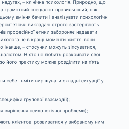
 недугах, – клінічна психологія. Природно, що
а грамотний спеціаліст правильніший, ніж
цьому вміння бачити і аналізувати психологічні
верситетські викладачі строго застерігають
нів професійної етики забороняє надавати
сихолога не в кращі моменти життя, вони
о інакше, – стосунки можуть зіпсуватися,
еціалістом. Ніхто не любить розкривати свої
сю його практику можна розділити на п’ять
и себе і вміти вирішувати складні ситуації у
специфіки групової взаємодії);
ля вирішення психологічної проблеми);
яють клієнтові розвиватися у вибраному ним