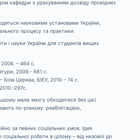
адом кафедри з урахуванням досвiду провiдних
водяться науковими установами України,
чального процесу та практики.
ти і науки України для студентів вищих
2006. – 464 с.
тури, 2009.- 681 с.
 Біла Церква, БІЕУ, 2010 – 74 с.
2010.-297с.
льшому мала змогу обходитися без цієї
ають по-різному: реабілітацією,
ійно за певних соціальних умов. Ідея
ю соціальної роботи в цілому – від низової до