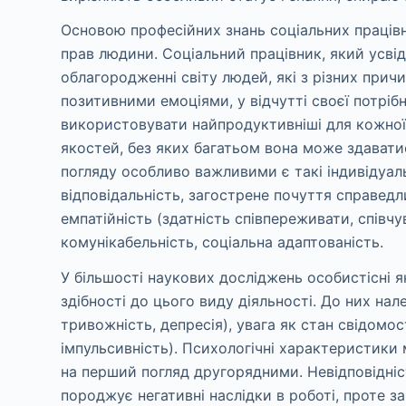
Основою професійних знань соціальних працівни
прав людини. Соціальний працівник, який усвідо
облагородженні світу людей, які з різних прич
позитивними емоціями, у відчутті своєї потріб
використовувати найпродуктивніші для кожної к
якостей, без яких багатьом вона може здавати
погляду особливо важливими є такі індивідуаль
відповідальність, загострене почуття справедлив
емпатійність (здатність співпереживати, співчу
комунікабельність, соціальна адаптованість.
У більшості наукових досліджень особистісні я
здібності до цього виду діяльності. До них нале
тривожність, депресія), увага як стан свідомос
імпульсивність). Психологічні характеристики м
на перший погляд другорядними. Невідповідніст
породжує негативні наслідки в роботі, проте 