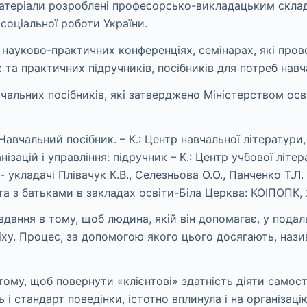
i матерiали розробленi професорсько-викладацьким скл
соціальної роботи України.
 науково-практичних конференцiях, семiнарах, якi про
их та практичних підручників, посiбникiв для потреб нав
чальних посібників, які затверджено Міністерством осві
Навчальний посібник. – К.: Центр навчальної літератури, 
зацій і управління: підручник – К.: Центр учбової літера
укладачі Плівачук К.В., Селезньова О.О., Панченко Т.Л. –
та з батьками в закладах освіти-Біла Церква: КОІПОПК, 
вдання в тому, щоб людина, якій він допомагає, у пода
ху. Процес, за допомогою якого цього досягають, назив
тому, щоб повернути «клієнтові» здатність діяти самост
 і стандарт поведінки, істотно вплинула і на організаці