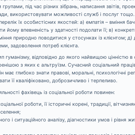
групами, під час різних зібрань, написання звітів, прое
ди, використовувати можливості служб і послуг тощо. 
перелік їх особистісних якостей: а) емпатія – вміння бач
 йому впевненість у здатності подолати її; в) конкретніс
вміння природно поводитися у стосунках із клієнтом; д)
еми, задоволення потреб клієнта.
 гуманізму, відповідно до якого найвищою цінністю в с
нішою з яких є альтруїзм. Сучасний соціальний працівни
 він має глибоко знати правові, моральні, психологічні 
вати її кваліфіковано, доброзичливо і терпеливо.
льності фахівець із соціальної роботи повинен:
ціальної роботи, її історичні корені, традиції, вітчизня
аселення;
го і ситуаційного аналізу, діагностики умов і рівня жи