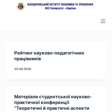
П
е
р
е
й
т
и
д
Рейтинг науково-педагогічних
о
працівників
в
30.06.2026
м
і
с
т
Матеріали студентської науково-
у
практичної конференції
“Теоретичні й практичні аспекти