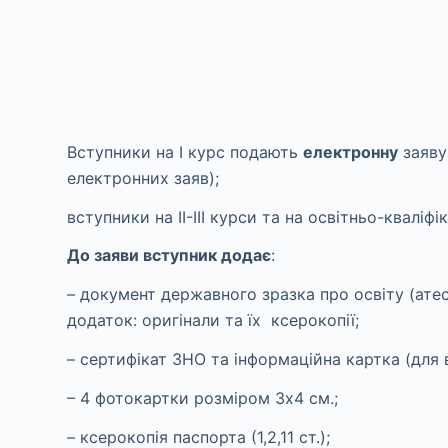
Вступники на І курс подають
електронну
заяву 
електронних заяв);
вступники на ІІ-ІІІ курси та на освітньо-кваліф
До заяви вступник додає
:
– документ державного зразка про освіту (ате
додаток: оригінали та їх ксерокопії;
– сертифікат ЗНО та інформаційна картка (для 
– 4 фотокартки розміром 3х4 см.;
– ксерокопія паспорта (1,2,11 ст.);