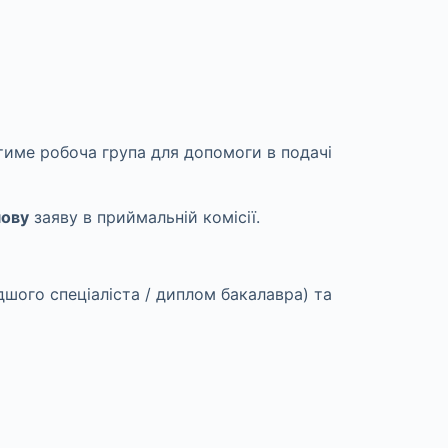
іятиме робоча група для допомоги в подачі
ову
заяву в приймальній комісії.
дшого спеціаліста / диплом бакалавра) та