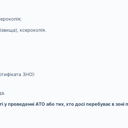
серокопія;
ізвища), ксерокопія.
ртифіката ЗНО):
да.
сті у проведенні АТО або тих, хто досі перебуває в зон