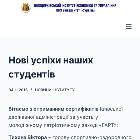
П
е
р
е
й
т
и
Нові успіхи наших
д
студентів
о
в
м
04.11.2016
НОВИНИ ІНСТИТУТУ
і
с
Вітаємо з отриманням сертифікатів
Київської
т
державної адміністрації за участь у
у
молодіжному патріотичному заході «ГАРТ»:
Тихона Віктора
– голову спортивно-оздоровчого