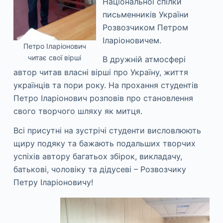
Національної спілки
письменників України
Розвозчиком Петром
Іларіоновичем.
Петро Іларіонович
читає свої вірші
В дружній атмосфері
автор читав власні вірші про Україну, життя
українців та пори року. На прохання студентів
Петро Іларіонович розповів про становлення
свого творчого шляху як митця.
Всі присутні на зустрічі студенти висловлюють
щиру подяку та бажають подальших творчих
успіхів автору багатьох збірок, викладачу,
батькові, чоловіку та дідусеві – Розвозчику
Петру Іларіоновичу!