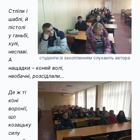
Стліли і
шаблі, й
пістолі
у ганьбі,
хулі,
неславі.
студенти із захопленням слухають автора
А
нащадки – коней волі,
необачні, розсідлали…
Де ж ті
коні
воронії,
що
козацьку
силу