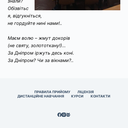
знали?
Обізвітьс
я, відгукніться,
не гордуйте нині нами!..
Маєм волю – жмут докорів
(не святу, золототкану!)…
За Дніпром іржуть десь коні.
За Дніпром? Чи за вікнами?..
ПРАВИЛА ПРИЙОМУ
ЛІЦЕНЗІЯ
ДИСТАНЦІЙНЕ НАВЧАННЯ
КУРСИ
КОНТАКТИ