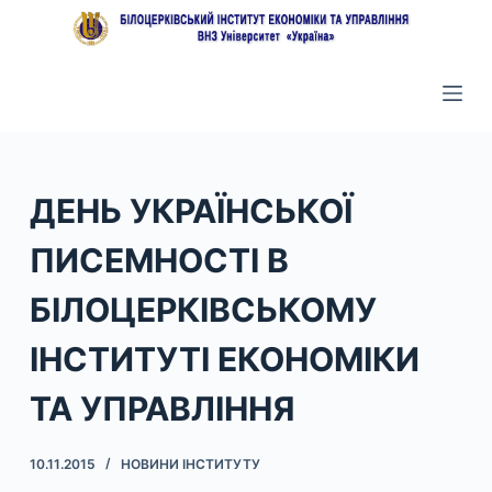
П
е
р
е
й
т
и
ДЕНЬ УКРАЇНСЬКОЇ
д
ПИСЕМНОСТІ В
о
в
БІЛОЦЕРКІВСЬКОМУ
м
і
ІНСТИТУТІ ЕКОНОМІКИ
с
т
ТА УПРАВЛІННЯ
у
10.11.2015
НОВИНИ ІНСТИТУТУ