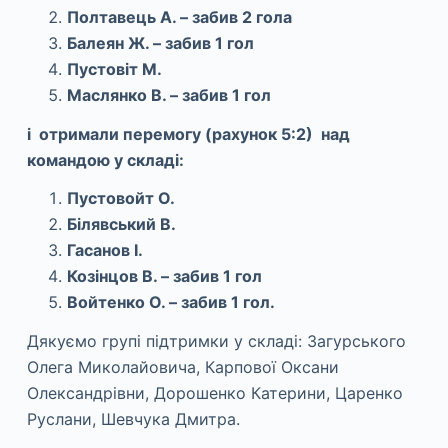
Полтавець А. – забив 2 гола
Балеян Ж. – забив 1 гол
Пустовіт М.
Маслянко В. – забив 1 гол
і отримали перемогу (рахунок 5:2) над
командою у складі:
Пустовойт О.
Білявський В.
Гасанов І.
Козінцов В. – забив 1 гол
Войтенко О. – забив 1 гол.
Дякуємо групі підтримки у складі: Загурського
Олега Миколайовича, Карпової Оксани
Олександрівни, Дорошенко Катерини, Царенко
Руслани, Шевчука Дмитра.