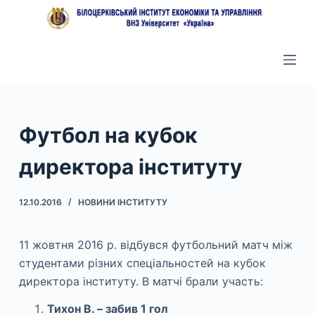
П
е
р
е
й
т
и
Футбол на кубок
д
директора інституту
о
в
м
12.10.2016
НОВИНИ ІНСТИТУТУ
і
с
11 жовтня 2016 р. відбувся футбольний матч між
т
студентами різних спеціальностей на кубок
у
директора інституту. В матчі брали участь:
Тихон В. – забив 1 гол