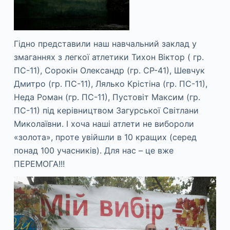
Гідно представили наш навчальний заклад у
змаганнях з легкої атлетики Тихон Віктор ( гр.
ПС-11), Сорокін Олександр (гр. СР-41), Шевчук
Дмитро (гр. ПС-11), Лялько Крістіна (гр. ПС-11),
Неда Роман (гр. ПС-11), Пустовіт Максим (гр.
ПС-11) під керівництвом Загурської Світлани
Миколаївни. І хоча наші атлети не вибороли
«золота», проте увійшли в 10 кращих (серед
понад 100 учасників). Для нас – це вже
ПЕРЕМОГА!!!