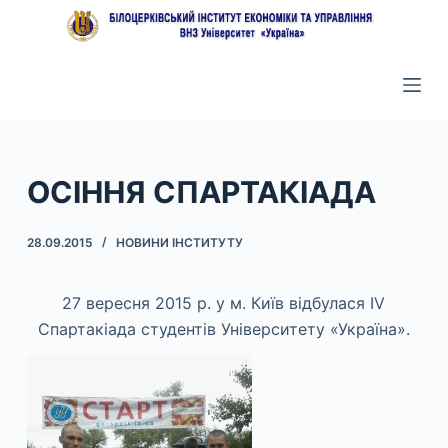
П
е
р
е
й
т
и
ОСІННЯ СПАРТАКІАДА
д
о
28.09.2015
НОВИНИ ІНСТИТУТУ
в
м
27 вересня 2015 р. у м. Київ відбулася IV
і
Спартакіада студентів Університету «Україна».
с
т
у