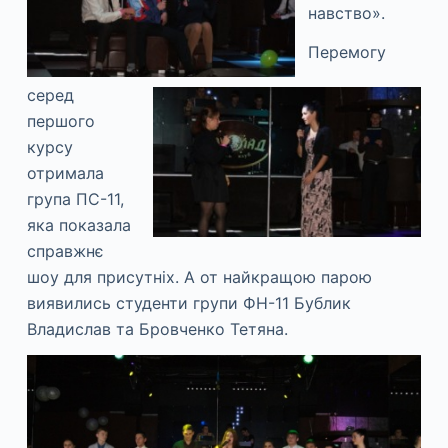
навство».
Перемогу
серед
першого
курсу
отримала
група ПС-11,
яка показала
справжнє
шоу для присутніх. А от найкращою парою
виявились студенти групи ФН-11 Бублик
Владислав та Бровченко Тетяна.