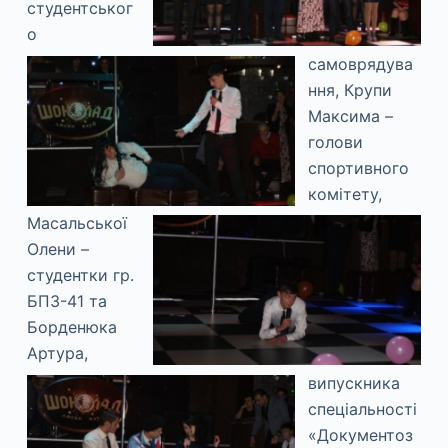
студентськог
о
самоврядува
ння, Крупи
Максима –
голови
спортивного
комітету,
Масальської
Олени –
студентки гр.
БПЗ-41 та
Борденюка
Артура,
випускника
спеціальності
«Документоз