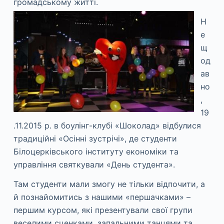
громадському житті.
Н
е
щ
од
ав
но
,
19
.11.2015 р. в боулінг-клубі «Шоколад» відбулися
традиційні «Осінні зустрічі», де студенти
Білоцерківського інституту економіки та
управління святкували «День студента».
Там студенти мали змогу не тільки відпочити, а
й познайомитись з нашими «першачками» –
першим курсом, які презентували свої групи
веселими сценками, запальними танцями та