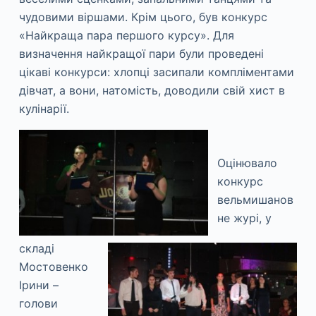
чудовими віршами. Крім цього, був конкурс
«Найкраща пара першого курсу». Для
визначення найкращої пари були проведені
цікаві конкурси: хлопці засипали компліментами
дівчат, а вони, натомість, доводили свій хист в
кулінарії.
Оцінювало
конкурс
вельмишанов
не журі, у
складі
Мостовенко
Ірини –
голови