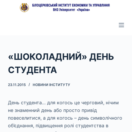
П
е
р
е
й
т
и
«ШОКОЛАДНИЙ» ДЕНЬ
д
СТУДЕНТА
о
в
м
23.11.2015
НОВИНИ ІНСТИТУТУ
і
с
День студента… для когось це черговий, нічим
т
не знаменний день або просто привід
у
повеселитися, а для когось – день символічного
об’єднання, підвищення ролі студентства в