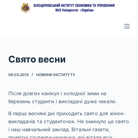
П
е
р
е
й
т
и
Свято весни
д
о
09.03.2015
НОВИНИ ІНСТИТУТУ
в
м
Після довгих канікул і холодної зими на
і
березень студенти і викладачі дуже чекали.
с
т
В перші весняні дні приходить свято для жінок-
у
викладачів та студенточок. Не оминуло це свято
і наш навчальний заклад. Вітальні газети,
привітні студенти-морячки, які вітали всіх