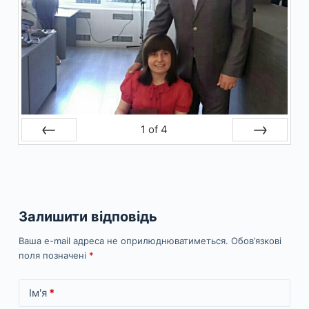
1
of
4
Prev
Next
Залишити відповідь
Ваша e-mail адреса не оприлюднюватиметься.
Обов’язкові
поля позначені
*
Ім'я
*