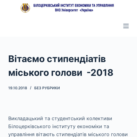
П
е
р
е
й
т
и
Вітаємо стипендіатів
д
міського голови -2018
о
в
м
19.10.2018
БЕЗ РУБРИКИ
і
с
т
Викладацький та студентський колективи
у
Білоцерківського інституту економіки та
управління вітають стипендіатів міського голови