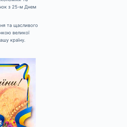
очок з 25-м Днем
ння та щасливого
инкою великої
ашу країну.