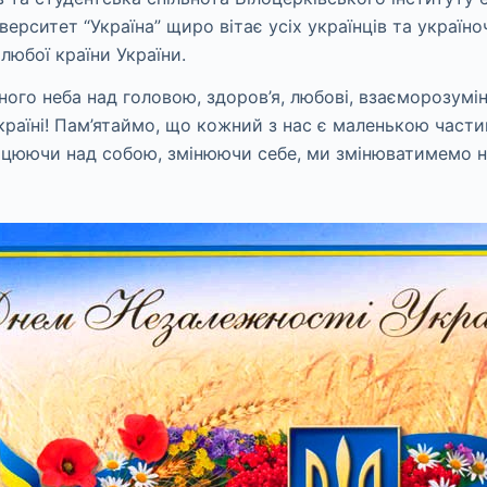
іверситет “Україна” щиро вітає усіх українців та україн
любої країни України.
ого неба над головою, здоров’я, любові, взаєморозумі
країні! Пам’ятаймо, що кожний з нас є маленькою част
цюючи над собою, змінюючи себе, ми змінюватимемо н