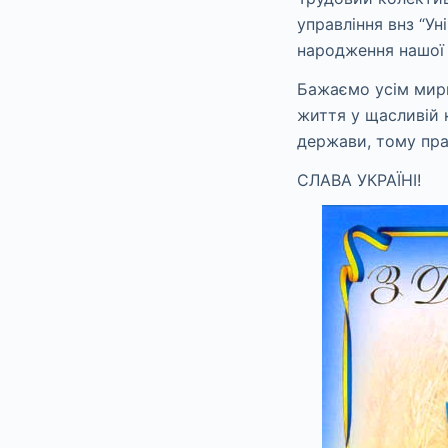
управління внз “Ун
народження нашої 
Бажаємо усім мирн
життя у щасливій 
держави, тому пра
СЛАВА УКРАЇНІ!