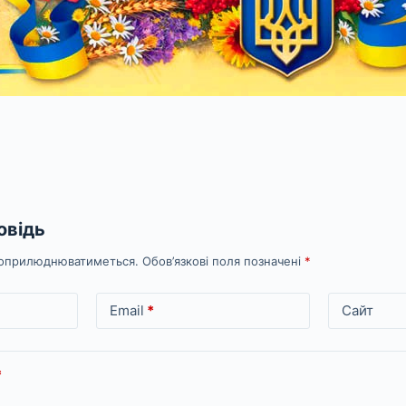
овідь
е оприлюднюватиметься.
Обов’язкові поля позначені
*
Email
*
Сайт
*