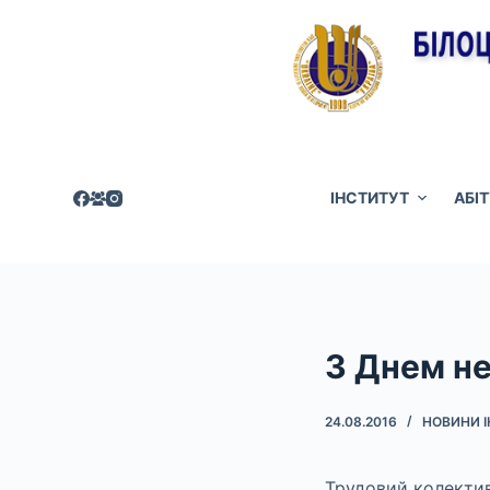
П
е
р
е
й
т
и
ІНСТИТУТ
АБІ
д
о
в
м
і
З Днем не
с
т
у
24.08.2016
НОВИНИ 
Трудовий колектив