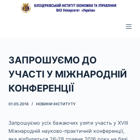
П
е
р
е
й
т
и
ЗАПРОШУЄМО ДО
д
УЧАСТІ У МІЖНАРОДНІЙ
о
в
КОНФЕРЕНЦІЇ
м
і
с
01.05.2016
НОВИНИ ІНСТИТУТУ
т
у
Запрошуємо усіх бажаючих узяти участь у ХVІІІ
Міжнародній науково-практичній конференції,
яка відбудеться 26-28 травня 2016 року на базі