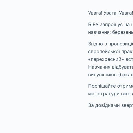
Увага! Увага! Увага!
БІЕУ запрошує на н
навчання: березень
Згідно з пропозиці
європейської практ
«перехресний» всту
Навчання відбуват
випускників (бакал
Поспішайте отрима
магістратури вже 
За довідками зверт