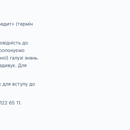
редит» (термін
овідність до
 пропонуємо
ї) галузі знань.
здивує. Для
к для вступу до
22 65 11.