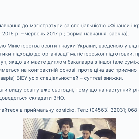
авчання до магістратури за спеціальністю «Фінанси і к
 2016 р. – червень 2017 р.; форма навчання: заочна).
єю Міністерства освіти і науки України, введеною у відп
ики підходів до організації магістерської підготовки,
п, якщо ви маєте диплом бакалавра з іншої (але суміжно
иметься на контрактній основі, проте ціна вас приємно 
аврів) БІЕУ усіх спеціальностей – суттєві знижки.
ти вищу освіту вже сьогодні, тому що на наступний рі
доведеться складати ЗНО.
айтеся в приймальну комісію. Тел.: (04563) 32031; 068 1