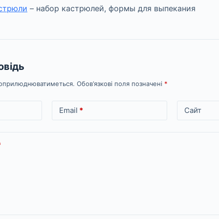
астрюли
– набор кастрюлей, формы для выпекания
овідь
е оприлюднюватиметься.
Обов’язкові поля позначені
*
Email
*
Сайт
*