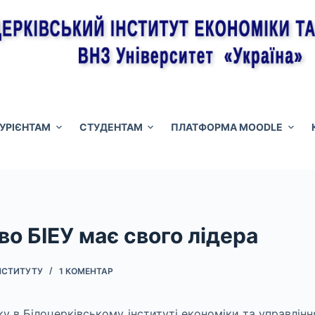
ТУРІЄНТАМ
СТУДЕНТАМ
ПЛАТФОРМА MOODLE
о БІЕУ має свого лідера
НСТИТУТУ
1 КОМЕНТАР
ку в Білоцерківському інституті економіки та управлінн