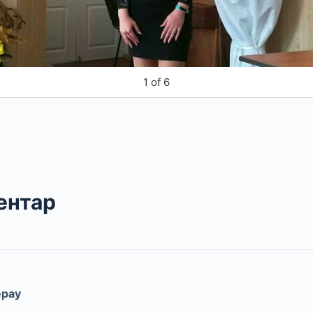
1
of
6
ентар
epay