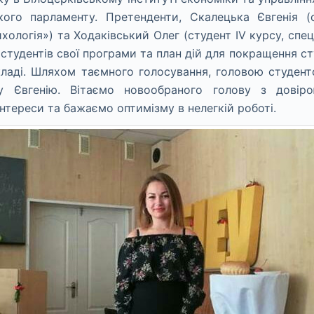
кого парламенту. Претенденти, Скалецька Євгенія (с
хологія») та Ходаківський Олег (студент IV курсу, спе
 студентів свої програми та план дій для покращення с
кладі. Шляхом таємного голосування, головою студент
у Євгенію. Вітаємо новообраного голову з довіро
інтереси та бажаємо оптимізму в нелегкій роботі.