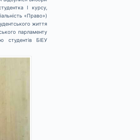
тудентка I курсу,
ціальність «Право»)
тудентського життя
ського парламенту
ю студентів БІЕУ