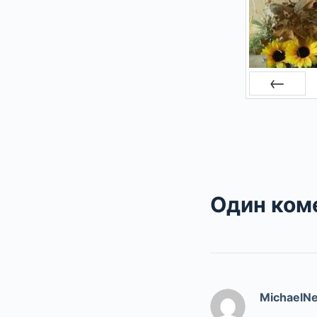
Prev
Один ком
MichaelN