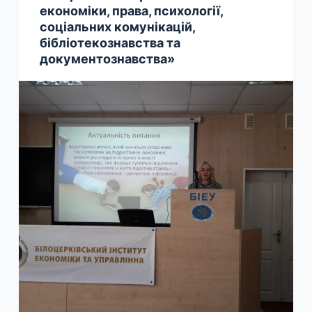
економіки, права, психології,
соціальних комунікацій,
бібліотекознавства та
документознавства»