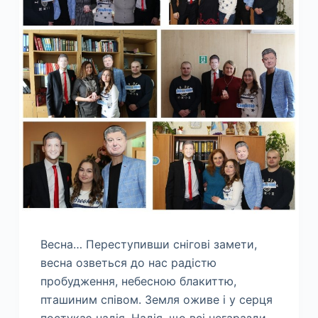
Весна… Переступивши снігові замети,
весна озветься до нас радістю
пробудження, небесною блакиттю,
пташиним співом. Земля оживе і у серця
постукає надія. Надія, що всі негаразди,