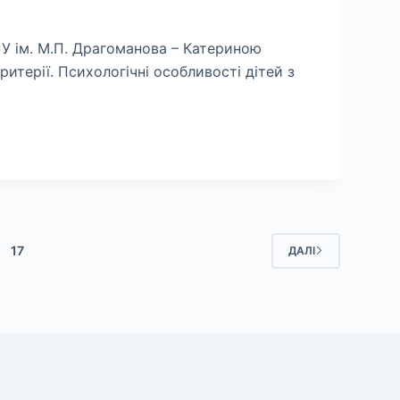
ПУ ім. М.П. Драгоманова – Катериною
итерії. Психологічні особливості дітей з
17
ДАЛІ