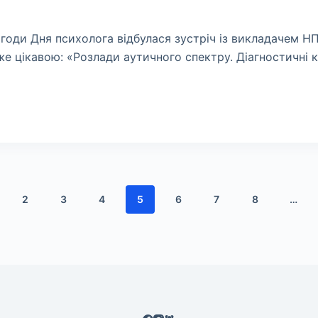
нагоди Дня психолога відбулася зустріч із викладачем Н
е цікавою: «Розлади аутичного спектру. Діагностичні кр
2
3
4
5
6
7
8
…