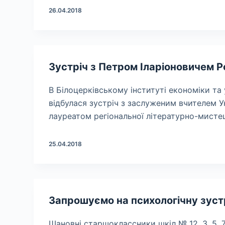
26.04.2018
Зустріч з Петром Іларіоновичем 
В Білоцерківському інституті економіки та 
відбулася зустріч з заслуженим вчителем У
лауреатом регіональної літературно-мисте
25.04.2018
Запрошуємо на психологічну зустрі
Шановні старшоклассники шкіл № 12, 3, 5, 7