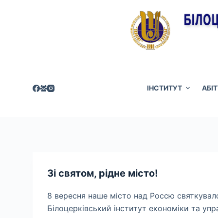
П
е
р
е
й
т
и
ІНСТИТУТ
АБІ
д
о
в
м
і
с
Зі святом, рідне місто!
т
у
8 вересня наше місто над Россю святкувало 
Білоцерківський інститут економіки та упр