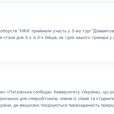
борств “НІКА” приймали участь у 3-му турі “Діамантової
 стали для 3-х із 4-х бійців, як і для нашого тренера 
кс «Петрівська слобода» Університету «Україна», що 
дпочинок для співробітників, членів їх сімей та студентів
України, де вишукано поєднуються первозданність приро