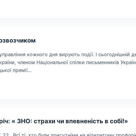
Розвозчиком
управління кожного дня вирують події. І сьогоднішній д
країни, членом Національної спілки письменників Україн
цької премії…
ч: « ЗНО: страхи чи впевненість в собі!»
, 22 . Всі ті, хто були присутніми на відкритому профо