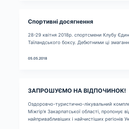
Спортивні досягнення
28-29 квітня 2018р. спортсмени Клубу Єдино
Таїландського боксу. Дебютними ці змагання
05.05.2018
ЗАПРОШУЄМО НА ВІДПОЧИНОК!
Оздоровчо-туристично-лікувальний компле
Міжгір’я Закарпатської області, пропонує ві
найпривабливіших і найчистіших регіонів 