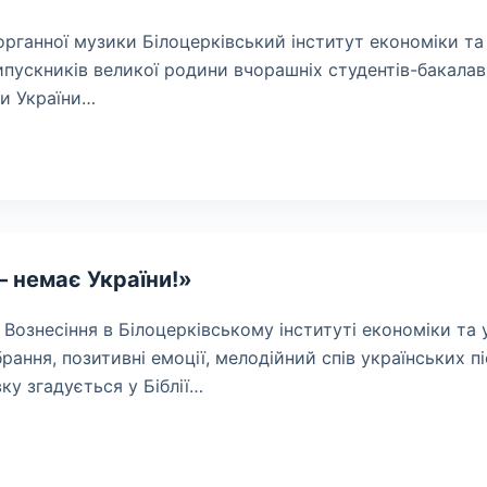
 органної музики Білоцерківський інститут економіки т
пускників великої родини вчорашніх студентів-бакалав
ки України…
 – немає України!»
 Вознесіння в Білоцерківському інституті економіки та
рання, позитивні емоції, мелодійний спів українських 
у згадується у Біблії…