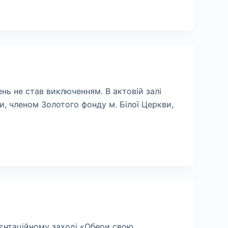
ень не став виключенням. В актовій залі
и, членом Золотого фонду м. Білої Церкви,
рієнтаційному заході «Обери свою