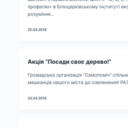
професію» в Білоцерківському інституті еко
розуміння…
25.04.2018
Акція “Посади своє дерево!”
Громадська організація “Самопоміч” спіль
мешканців нашого міста до озеленення! Р
24.04.2018