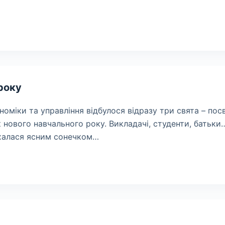
року
номіки та управління відбулося відразу три свята – по
 нового навчального року. Викладачі, студенти, батьки…
іхалася ясним сонечком…