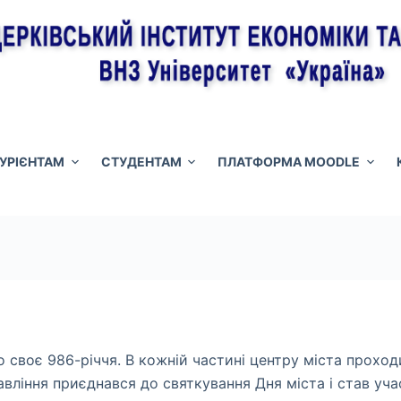
ТУРІЄНТАМ
СТУДЕНТАМ
ПЛАТФОРМА MOODLE
своє 986-річчя. В кожній частині центру міста проходи
авління приєднався до святкування Дня міста і став уч