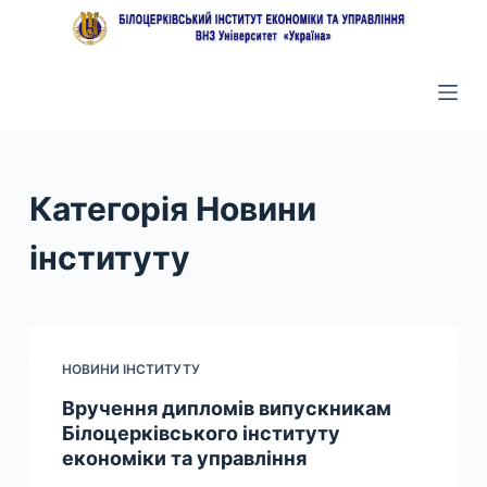
П
е
р
е
й
т
и
Категорія
Новини
д
інституту
о
в
м
і
с
НОВИНИ ІНСТИТУТУ
т
Вручення дипломів випускникам
у
Білоцерківського інституту
економіки та управління